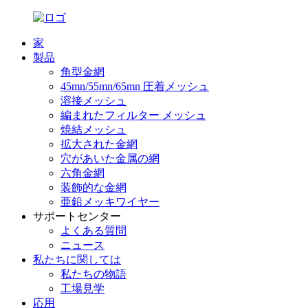
家
製品
角型金網
45mn/55mn/65mn 圧着メッシュ
溶接メッシュ
編まれたフィルター メッシュ
焼結メッシュ
拡大された金網
穴があいた金属の網
六角金網
装飾的な金網
亜鉛メッキワイヤー
サポートセンター
よくある質問
ニュース
私たちに関しては
私たちの物語
工場見学
応用