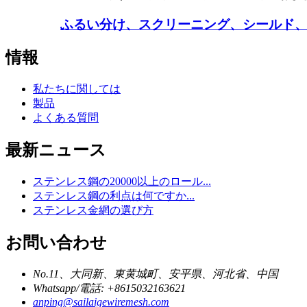
ふるい分け、スクリーニング、シールド
情報
私たちに関しては
製品
よくある質問
最新ニュース
ステンレス鋼の20000以上のロール...
ステンレス鋼の利点は何ですか...
ステンレス金網の選び方
お問い合わせ
No.11、大同新、東黄城町、安平県、河北省、中国
Whatsapp/電話: +8615032163621
anping@sailaigewiremesh.com