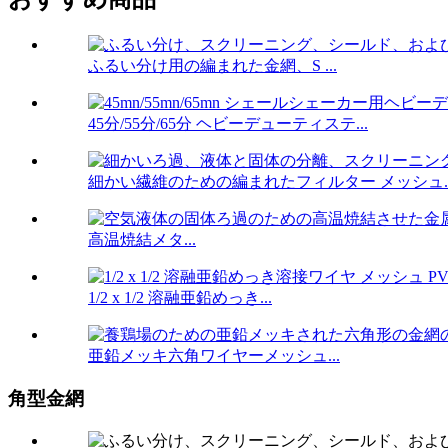
ふるい分け用の編まれた金網、S ...
45分/55分/65分 ヘビーデューティステ...
細かい繊維のための編まれたフィルター メッシュ..
高温焼結メタ...
1/2 x 1/2 溶融亜鉛めっき...
亜鉛メッキ六角ワイヤーメッシュ...
角型金網