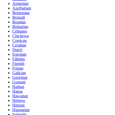
Armenian
Azerbaijani
Belarusian
Bengali
Bosnian
Bulgarian
Cebuano
Chichewa
Corsican
Croatian
Dutch
Estonian
Filipino
Finnish
Frisian
Galician
Georgian
Gujarati
Haitian
Hausa
Hawaiian
Hebrew
Hmong
Hungarian
Icelandic