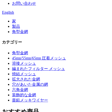
お問い合わせ
English
家
製品
角型金網
カテゴリー
角型金網
45mn/55mn/65mn 圧着メッシュ
溶接メッシュ
編まれたフィルター メッシュ
焼結メッシュ
拡大された金網
穴があいた金属の網
六角金網
装飾的な金網
亜鉛メッキワイヤー
おすすめ商品