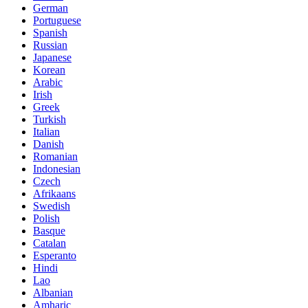
German
Portuguese
Spanish
Russian
Japanese
Korean
Arabic
Irish
Greek
Turkish
Italian
Danish
Romanian
Indonesian
Czech
Afrikaans
Swedish
Polish
Basque
Catalan
Esperanto
Hindi
Lao
Albanian
Amharic