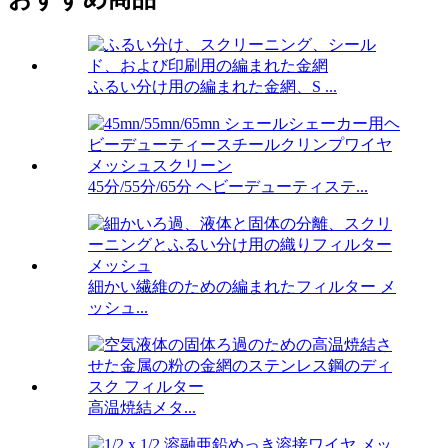
ふるい分け用の編まれた金網、S ...
45分/55分/65分 ヘビーデューティステ...
細かい繊維のための編まれたフィルター メ
ッシュ...
高温焼結メタ...