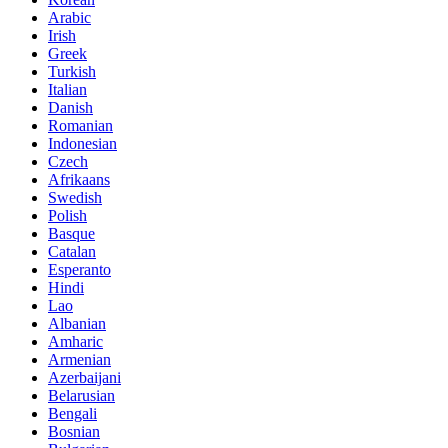
Arabic
Irish
Greek
Turkish
Italian
Danish
Romanian
Indonesian
Czech
Afrikaans
Swedish
Polish
Basque
Catalan
Esperanto
Hindi
Lao
Albanian
Amharic
Armenian
Azerbaijani
Belarusian
Bengali
Bosnian