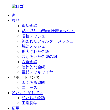
家
製品
角型金網
45mn/55mn/65mn 圧着メッシュ
溶接メッシュ
編まれたフィルター メッシュ
焼結メッシュ
拡大された金網
穴があいた金属の網
六角金網
装飾的な金網
亜鉛メッキワイヤー
サポートセンター
よくある質問
ニュース
私たちに関しては
私たちの物語
工場見学
応用