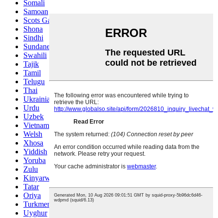
Somali
Samoan
Scots Gaelic
Shona
Sindhi
Sundanese
Swahili
Tajik
Tamil
Telugu
Thai
Ukrainian
Urdu
Uzbek
Vietnamese
Welsh
Xhosa
Yiddish
Yoruba
Zulu
Kinyarwanda
Tatar
Oriya
Turkmen
Uyghur