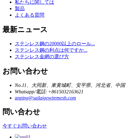
私たちに関しては
製品
よくある質問
最新ニュース
ステンレス鋼の20000以上のロール...
ステンレス鋼の利点は何ですか...
ステンレス金網の選び方
お問い合わせ
No.11、大同新、東黄城町、安平県、河北省、中国
Whatsapp/電話: +8615032163621
anping@sailaigewiremesh.com
問い合わせ
今すぐお問い合わせ