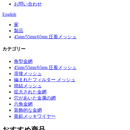
お問い合わせ
English
家
製品
45mn/55mn/65mn 圧着メッシュ
カテゴリー
角型金網
45mn/55mn/65mn 圧着メッシュ
溶接メッシュ
編まれたフィルター メッシュ
焼結メッシュ
拡大された金網
穴があいた金属の網
六角金網
装飾的な金網
亜鉛メッキワイヤー
おすすめ商品