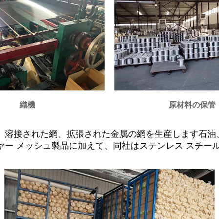
織機
原材料の保管
、溶接された網、拡張された金属の網を生産します石油
ー メッシュ製品に加えて、同社はステンレス スチール