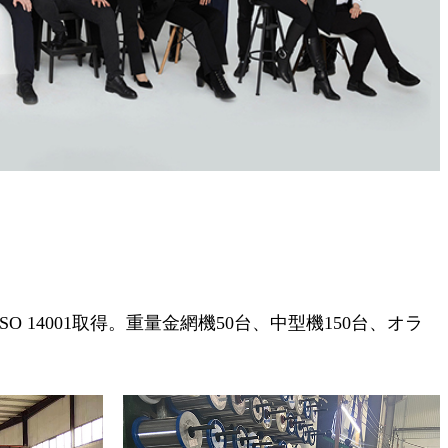
01 およびISO 14001取得。重量金網機50台、中型機150台、オラ