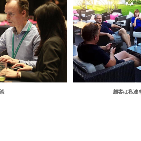
談
顧客は私達