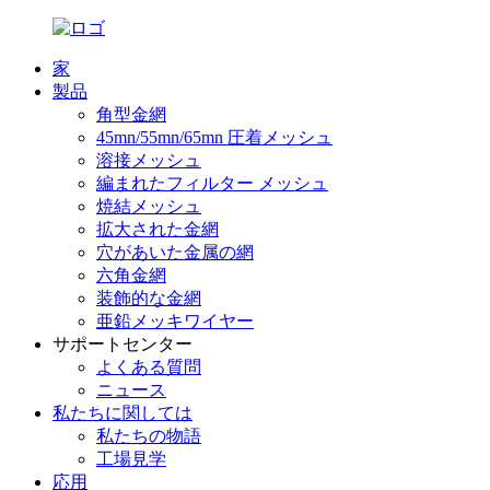
家
製品
角型金網
45mn/55mn/65mn 圧着メッシュ
溶接メッシュ
編まれたフィルター メッシュ
焼結メッシュ
拡大された金網
穴があいた金属の網
六角金網
装飾的な金網
亜鉛メッキワイヤー
サポートセンター
よくある質問
ニュース
私たちに関しては
私たちの物語
工場見学
応用