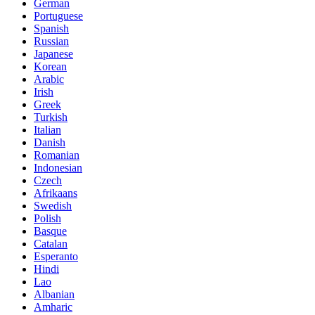
German
Portuguese
Spanish
Russian
Japanese
Korean
Arabic
Irish
Greek
Turkish
Italian
Danish
Romanian
Indonesian
Czech
Afrikaans
Swedish
Polish
Basque
Catalan
Esperanto
Hindi
Lao
Albanian
Amharic