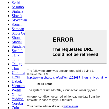
Serbian
Sesotho
Sinhala
Slovak
Slovenian
Somali
Samoan
Scots Gaelic
Shona
Sindhi
Sundanese
Swahili
Tajik
Tamil
Telugu
Thai
Ukrainian
Urdu
Uzbek
Vietnamese
Welsh
Xhosa
Yiddish
Yoruba
Zulu