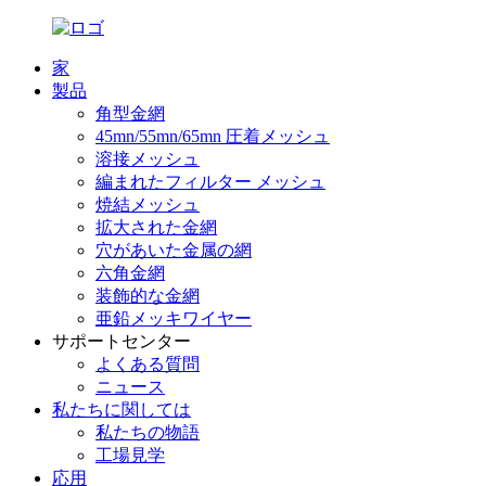
家
製品
角型金網
45mn/55mn/65mn 圧着メッシュ
溶接メッシュ
編まれたフィルター メッシュ
焼結メッシュ
拡大された金網
穴があいた金属の網
六角金網
装飾的な金網
亜鉛メッキワイヤー
サポートセンター
よくある質問
ニュース
私たちに関しては
私たちの物語
工場見学
応用